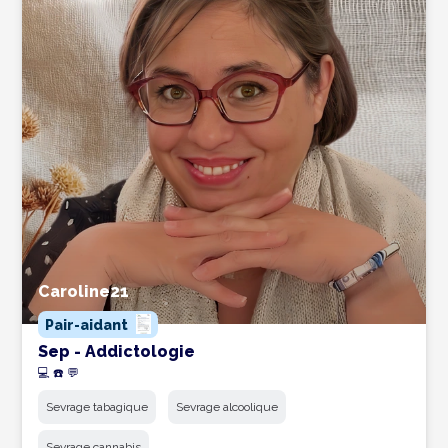
Caroline21
Pair-aidant
Sep - Addictologie
💻 ☎️ 💬
Sevrage tabagique
Sevrage alcoolique
Sevrage cannabis